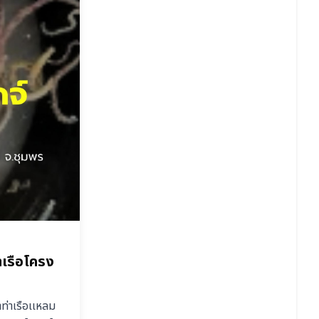
าเรือโครง
่าเรือเเหลม