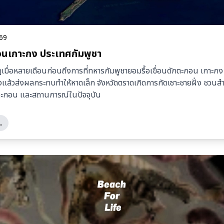
569
นเกาะกง ประเทศกัมพูชา
เมื่อหลายเดือนก่อนถึงการที่ทหารกัมพูชายอมรื้อเขื่อนดักตะกอน เกาะก
ร้างเเล้วส่งผลกระทบทำให้หาดเล็ก จังหวัดตราดเกิดการกัดเซาะชายฝั่ง ชว
ตะกอน เเละสถานการณ์ในปัจจุบัน
.