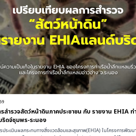
569
รสำรวจสัตว์หน้าดินภาคประชาชน กับ รายงาน EHIA ท่
บริดจ์ชุมพร-ระนอง
รประเมินผลกระทบทางสิ่งเเวดล้อมและสุขภาพ(EHIA) ในโครงการพัฒนาท