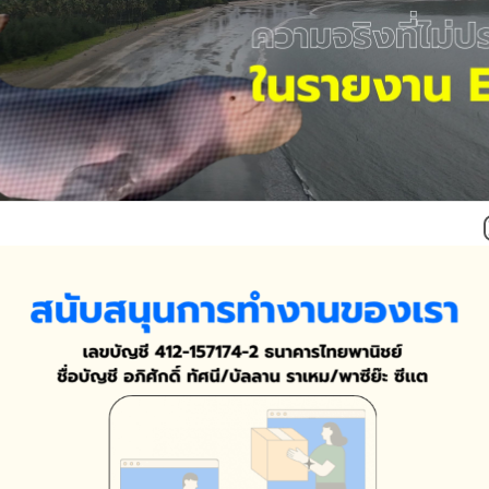
69
ื้น กับ ความจริงที่ไม่ปรากฎในรายงาน EHIA
พะยูน ชื่อ "ชมพู" บริเวณพื้นที่ตั้งโครงการท่าเรือเเลนด์บริดจ์ เเต่กลับไ
ประเมินผลกระทบสิ่งเเวดล้อมเเละสุขภาพ(EHIA) ของโครงการ มีพะยูน
สำคัญถึงความบกพร่องของรายงากน EHIA เเละการดำเนินโครงการเเลนด์บ
างต่ำกว่าความเป็นจริง
.