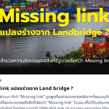
9
link แปลงร่างจาก Land bridge ?
่ผ่านมา คำว่า “Missing link” ถูกพูดถึงอย่างมากภายหลังจากที่คุณอนุท
ะได้ออกมาเเถลงถึงสิ่งที่เรียกว่า “Missing link” ในขณะที่ไม่กี่วันต่อ
ลนด์บริดจ์ โดยมีคุณเอกนิติ นิติทัณฑ์ประกาศ ประธานคณะกรรมการฯ ได้