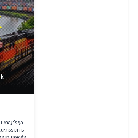
ิน ชาญวีรกุล
มาคณะกรรมการ
ออกมาเเถลงถึง