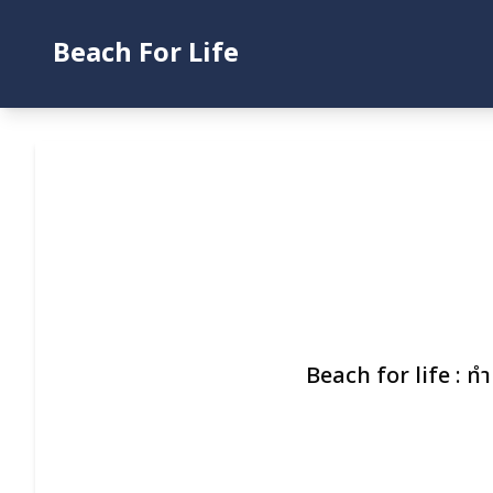
Beach For Life
หน้าหลัก
บทความ
สำรวจโครงสร้างชายฝั่งทะเล
ค้นหาข้อมูลโครงการกำแพงกันคลื่น
E-Book
เกี่ยวกับเรา
Beach for life : ทำ