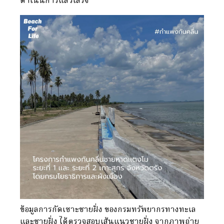
ดำเนินการแล้วเสร็จ
ข้อมูลการกัดเซาะชายฝั่ง ของกรมทรัพยากรทางทะเล
และชายฝั่ง ได้ตรวจสอบเส้นแนวชายฝั่ง จากภาพถ่าย