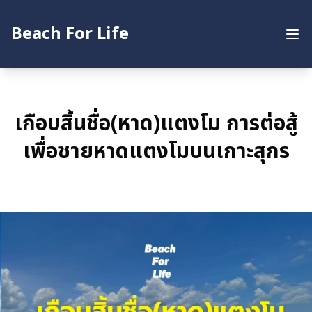
Beach For Life
หน้าหลัก
บทความ
เกือบสิ้นชื่อ(หาด)แตงโม การต่อสู้
สำรวจโครงสร้างชายฝั่งทะเล
เพื่อชายหาดแตงโมบนเกาะสุกร
ค้นหาข้อมูลโครงการกำแพงกันคลื่น
E-Book
เกี่ยวกับเรา